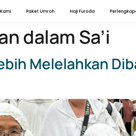
 Kami
Paket Umroh
Haji Furoda
Perlengka
an dalam Sa’i
ebih Melelahkan Di