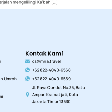
rjalan mengelilingi Ka’bah […]
Kontak Kami
h
cs@mna.travel
+62 822-4040-6568
an Umroh
+62 822-4040-6569
Jl. Raya Condet No.35, Batu
Ampar, Kramat jati, Kota
mi
Jakarta Timur 13530