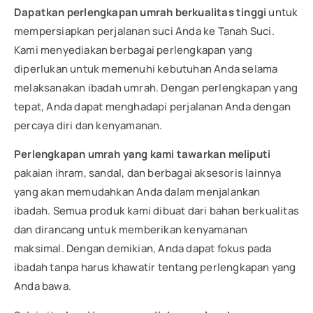
Dapatkan perlengkapan umrah berkualitas tinggi
untuk
mempersiapkan perjalanan suci Anda ke Tanah Suci.
Kami menyediakan berbagai perlengkapan yang
diperlukan untuk memenuhi kebutuhan Anda selama
melaksanakan ibadah umrah. Dengan perlengkapan yang
tepat, Anda dapat menghadapi perjalanan Anda dengan
percaya diri dan kenyamanan.
Perlengkapan umrah yang kami tawarkan meliputi
pakaian ihram, sandal, dan berbagai aksesoris lainnya
yang akan memudahkan Anda dalam menjalankan
ibadah. Semua produk kami dibuat dari bahan berkualitas
dan dirancang untuk memberikan kenyamanan
maksimal. Dengan demikian, Anda dapat fokus pada
ibadah tanpa harus khawatir tentang perlengkapan yang
Anda bawa.