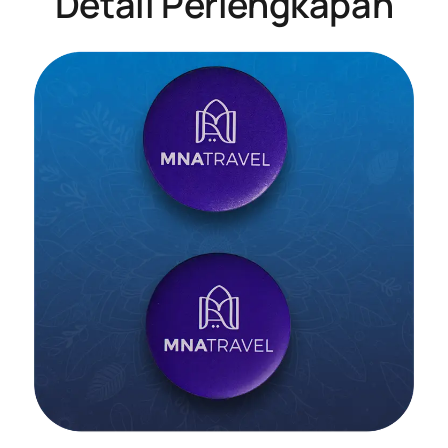
Detail Perlengkapan