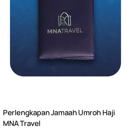
Perlengkapan Jamaah Umroh Haji
MNA Travel