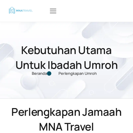
Kebutuhan Utama
Untuk Ibadah Umroh
Beranda
Perlengkapan Umroh
Perlengkapan Jamaah
MNA Travel