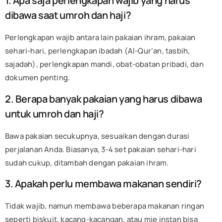
1. Apa saja perlengkapan wajib yang harus
dibawa saat umroh dan haji?
Perlengkapan wajib antara lain pakaian ihram, pakaian
sehari-hari, perlengkapan ibadah (Al-Qur’an, tasbih,
sajadah), perlengkapan mandi, obat-obatan pribadi, dan
dokumen penting.
2. Berapa banyak pakaian yang harus dibawa
untuk umroh dan haji?
Bawa pakaian secukupnya, sesuaikan dengan durasi
perjalanan Anda. Biasanya, 3-4 set pakaian sehari-hari
sudah cukup, ditambah dengan pakaian ihram.
3. Apakah perlu membawa makanan sendiri?
Tidak wajib, namun membawa beberapa makanan ringan
seperti biskuit, kacang-kacangan, atau mie instan bisa