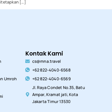
itetapkan […]
Kontak Kami
h
cs@mna.travel
+62 822-4040-6568
an Umroh
+62 822-4040-6569
Jl. Raya Condet No.35, Batu
Ampar, Kramat jati, Kota
mi
Jakarta Timur 13530