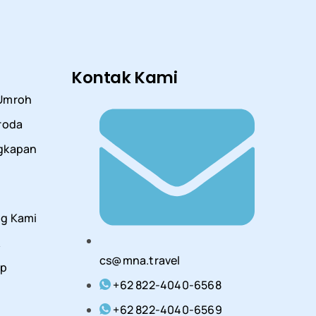
Kontak Kami
 Umroh
uroda
gkapan
g Kami
k
cs@mna.travel
ap
+62 822-4040-6568
+62 822-4040-6569