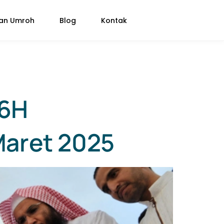
pan Umroh
Blog
Kontak
46H
Maret 2025