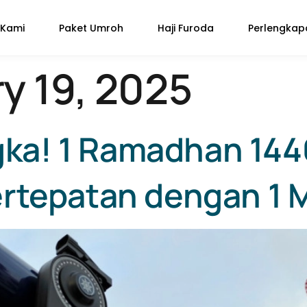
 Kami
Paket Umroh
Haji Furoda
Perlengka
y 19, 2025
ka! 1 Ramadhan 14
ertepatan dengan 1 