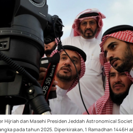
er Hijriah dan Masehi Presiden Jeddah Astronomical Soc
ngka pada tahun 2025. Diperkirakan, 1 Ramadhan 1446H a