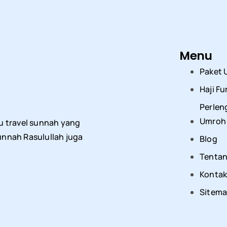
Menu
Paket
Haji F
Perlen
Umroh
u travel sunnah yang
nnah Rasulullah juga
Blog
Tentan
Konta
Sitem