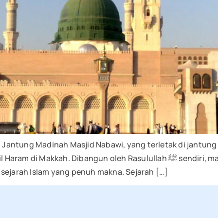
antung Madinah Masjid Nabawi, yang terletak di jantung 
n oleh Rasulullah ﷺ sendiri, masjid ini bukan hanya menjadi tempat ibadah,
 sejarah Islam yang penuh makna. Sejarah […]